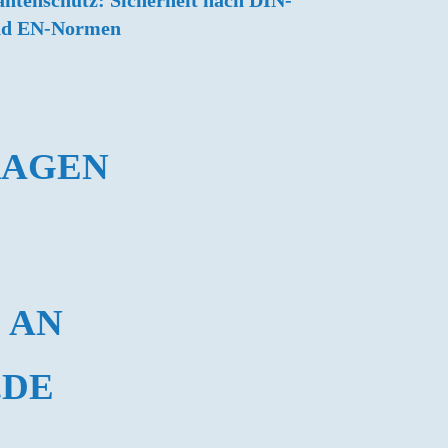
ntenschutz: Sicherheit nach DIN-
nd EN-Normen
RAGEN
 AN
.DE