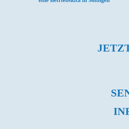
eine Betriebskita in Solingen
JETZ
SE
IN