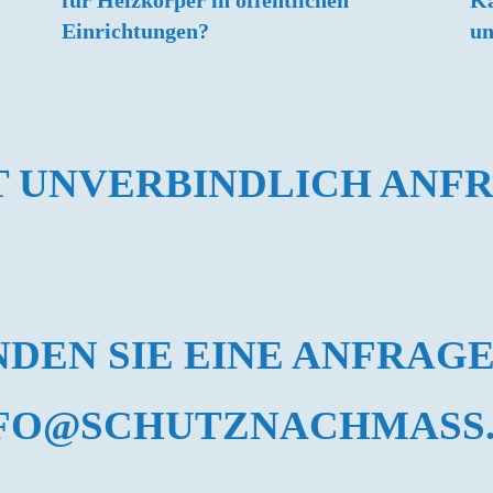
für Heizkörper in öffentlichen
Ka
Einrichtungen?
u
T UNVERBINDLICH ANF
NDEN SIE EINE ANFRAGE
FO@SCHUTZNACHMASS