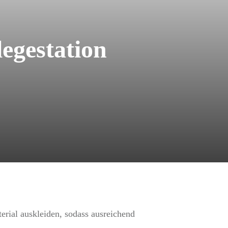
egestation
erial auskleiden, sodass ausreichend