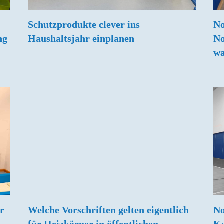
Schutzprodukte clever ins
No
ng
Haushaltsjahr einplanen
No
wa
r
Welche Vorschriften gelten eigentlich
No