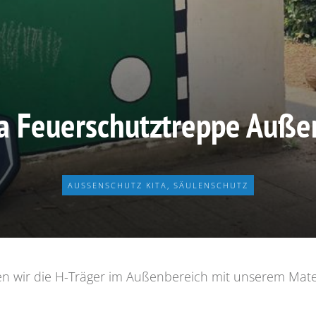
a Feuerschutztreppe Außen
AUSSENSCHUTZ KITA
,
SÄULENSCHUTZ
rften wir die H-Träger im Außenbereich mit unserem Mate