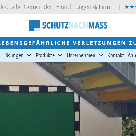
 deutsche Gemeinden, Einrichtungen & Firmen |
★★★
LEBENSGEFÄHRLICHE VERLETZUNGEN Z
Lösungen
Produkte
Unternehmen
Kontakt
Anl