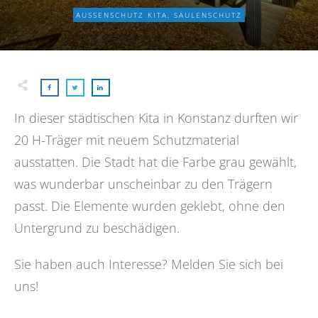
AUSSENSCHUTZ KITA
,
SÄULENSCHUTZ
In dieser städtischen Kita in Konstanz durften wir
20 H-Träger mit neuem Schutzmaterial
ausstatten. Die Stadt hat die Farbe grau gewählt,
was wunderbar unscheinbar zu den Trägern
passt. Die Elemente wurden geklebt, ohne den
Untergrund zu beschädigen.
Sie haben auch Interesse? Melden Sie sich bei
uns!