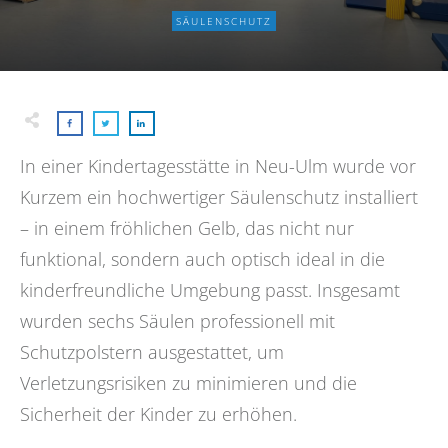
SÄULENSCHUTZ
In einer Kindertagesstätte in Neu-Ulm wurde vor
Kurzem ein hochwertiger Säulenschutz installiert
– in einem fröhlichen Gelb, das nicht nur
funktional, sondern auch optisch ideal in die
kinderfreundliche Umgebung passt. Insgesamt
wurden sechs Säulen professionell mit
Schutzpolstern ausgestattet, um
Verletzungsrisiken zu minimieren und die
Sicherheit der Kinder zu erhöhen.