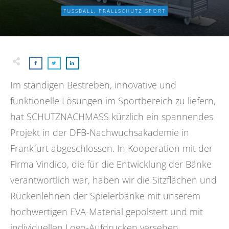
FUSSBALL
,
PRALLSCHUTZ SPORT
Im ständigen Bestreben, innovative und
funktionelle Lösungen im Sportbereich zu liefern,
hat SCHUTZNACHMASS kürzlich ein spannendes
Projekt in der DFB-Nachwuchsakademie in
Frankfurt abgeschlossen. In Kooperation mit der
Firma Vindico, die für die Entwicklung der Bänke
verantwortlich war, haben wir die Sitzflächen und
Rückenlehnen der Spielerbänke mit unserem
hochwertigen EVA-Material gepolstert und mit
individuellen Logo-Aufdrucken versehen.